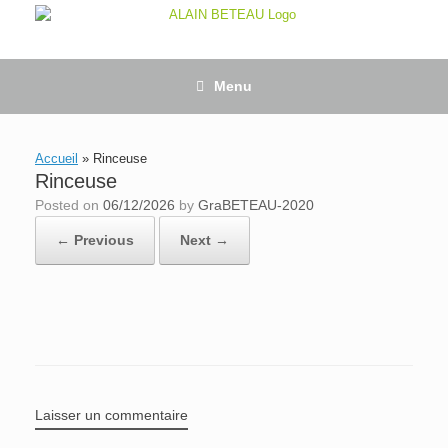
Skip
to
content
Menu
Accueil
»
Rinceuse
Rinceuse
Posted on
06/12/2026
by
GraBETEAU-2020
← Previous
Next →
Laisser un commentaire