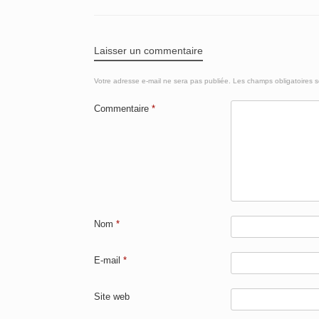
Laisser un commentaire
Votre adresse e-mail ne sera pas publiée.
Les champs obligatoires 
Commentaire
*
Nom
*
E-mail
*
Site web